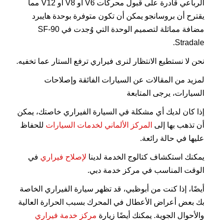
الرباعي قادرة على قبول محركات V6 أو V8 أو V12 مما
يقترح أن بروسانجو يمكن أن تكون متوفرة بوحدة هايبرد
مضافة مماثلة لتصميم الوحدة التي وُجدت في SF-90
Stradale.
نحن لا نستطيع الانتظار لنرى فيراري ترفع الستار عما تخفيه.
لمزيد من المقالات عن السيارات الفائقة وإصلاحات
السيارات، يرجى المتابعة
إذا كان لديك أي مشكلة في السيارة الفيراري خاصتك، يمكن
أن تذهب بها إلى
المركز الألماني لخدمات السيارات
للحفاظ
عليها في حالة رائعة.
يمكنك استكشاف كتالوج الخدمة لدينا
لإصلاح فيراري
في
الوقت المناسب في مركز خدمة دبي.
أيضًا، إذا كنت من أبوظبي، قد تظهر سيارة الفيراري الخاصة
بك بعض أعراض الأعطال في المحرك بسبب الحرارة العالية
والأحوال الجوية. يمكنك أيضًا زيارة
مركز خدمة فيراري