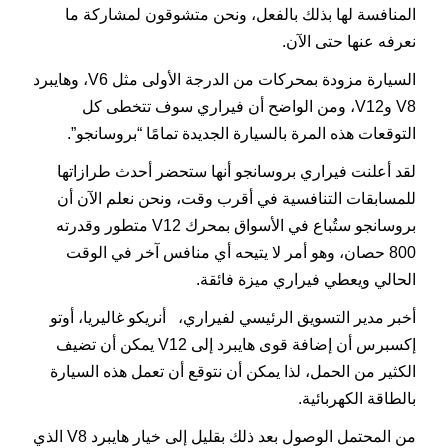
المنافسة لها بذلك بالفعل، ونحن متشوقون لمشاركة ما
نعرفه عنها حتى الآن.
السيارة مزودة بمحركات من الدرجة الأولى مثل V6، وهايبرد
V8 وV12، ومن الواضح أن فيراري سوف تتخطى كل
التوقعات هذه المرة بالسيارة الجديدة تمامًا “بروسانجو”.
لقد أعلنت فيراري بروسانجو أنها ستحضر أحدث طرازاتها
للمسابقات التنافسية في أقرب وقت، ونحن نعلم الآن أن
بروسانجو ستُباع في الأسواق بمحرك V12 متطور وقدرته
800 حصان، وهو أمر لا يتيحه أي منافس آخر في الوقت
الحالي ويعطي فيراري ميزة فائقة.
أخبر مدير التسويق الرئيسي لفيراري،
أنريكو غاليريا، أوتو
إكسبرس أن إضافة قوى هايبرد إلى V12 يمكن أن تضيف
الكثير من الحمل، لذا يمكن أن نتوقع أن تعمل هذه السيارة
بالطاقة الكهربائية.
من المحتمل الوصول بعد ذلك بقليل إلى خيار هايبرد V8 الذي