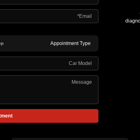
diagno
op
Appointment Type
tment