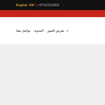
English EN
|
+971523232832
معرض الصور
المدونة
تواصل معنا