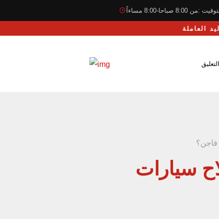
قيت :من 8:00 صباحا-8:00 مساءاً
لتعليق
 فاجن؟
اح سيارات