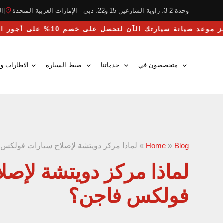
وحدة 2-3، زاوية الشارعين 15 و22، دبي - الإمارات العربية المتحدة
|
التو
احجز موعد صيانة سيارتك الآن لتحصل على خصم 10% على أجور اليد العاملة
متخصصون في
خدماتنا
ضبط السيارة
الاطارات وا
Blog
»
Home
»
لماذا مركز دويتشة لإصلاح سيارات فولكس
لماذا مركز دويتشة لإصل
فولكس فاجن؟