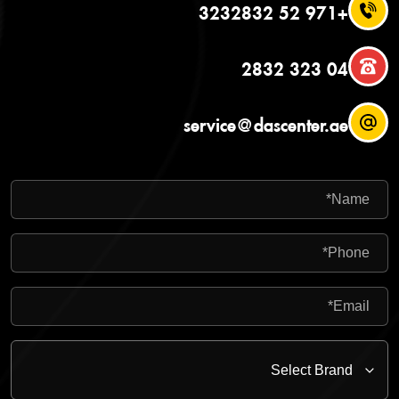
+971 52 3232832
04 323 2832
service@dascenter.ae