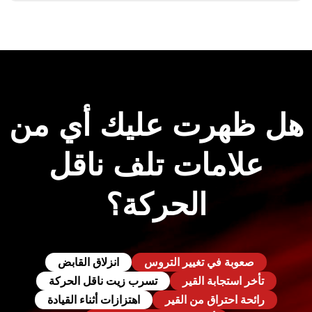
هل ظهرت عليك أي من
علامات تلف ناقل
الحركة؟
صعوبة في تغيير التروس
انزلاق القابض
تأخر استجابة القير
تسرب زيت ناقل الحركة
رائحة احتراق من القير
اهتزازات أثناء القيادة